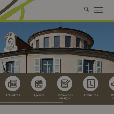
Actualités
Agenda
Démarches
Annuaires
Ma
en ligne
p