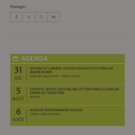
Partager :
AGENDA
31
INSTANT ET LUMIÈRE. EXPOSITION PHOTO ESTIVALE EN
MAIRIE RONDE
Salle des expositions - Mairie ronde
JUIL
5
L’EFFRITE : MICRO-FESTIVAL DES LITTÉRATURES À L’ORAL DE
SEMER EN TERRITOIRE
Ambert
AOÛT
6
MARCHÉ HEBDOMADAIRE DU JEUDI
Centre-ville d'Ambert
AOÛT