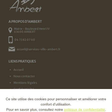
A PROPOS D'AMBERT
Mairie - Boulevard Henri IV
63600 AMBERT
04 73 82 07 60
accueil@services-ville-ambert.fr
LIENS PRATIQUES
Accueil
Nous contacter
Mentions légales
Confidentialité
Ce site utilise des cookies pour personnaliser et améliorer votre
NOS LABELS
confort d'utilisation.
Pour en savoir plus, consultez notre
politique de confidentialité
.