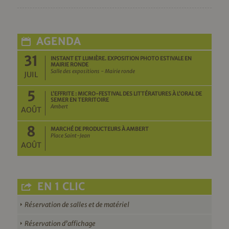
AGENDA
31
INSTANT ET LUMIÈRE. EXPOSITION PHOTO ESTIVALE EN
MAIRIE RONDE
Salle des expositions - Mairie ronde
JUIL
5
L’EFFRITE : MICRO-FESTIVAL DES LITTÉRATURES À L’ORAL DE
SEMER EN TERRITOIRE
Ambert
AOÛT
8
MARCHÉ DE PRODUCTEURS À AMBERT
Place Saint-Jean
AOÛT
EN 1 CLIC
Réservation de salles et de matériel
Réservation d’affichage