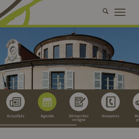
Actualités
Agenda
Démarches
Annuaires
Ma
en ligne
p