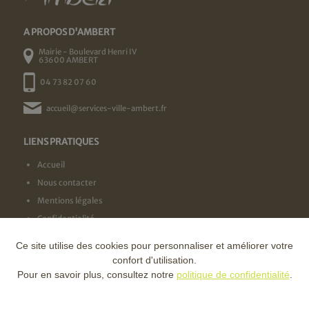
A PROPOS D'AMBERT
Mairie - Boulevard Henri IV
63600 AMBERT
04 73 82 07 60
accueil@services-ville-ambert.fr
LIENS PRATIQUES
Accueil
Nous contacter
Mentions légales
Confidentialité
Ce site utilise des cookies pour personnaliser et améliorer votre
NOS LABELS
confort d'utilisation.
Pour en savoir plus, consultez notre
politique de confidentialité
.