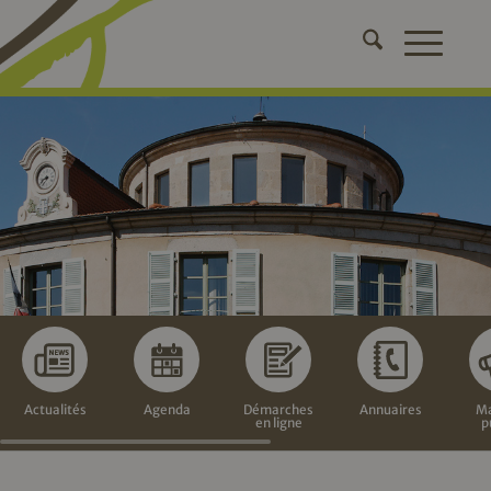
Actualités
Agenda
Démarches
Annuaires
Ma
en ligne
p