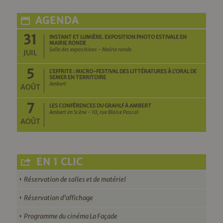
AGENDA
31
INSTANT ET LUMIÈRE. EXPOSITION PHOTO ESTIVALE EN
MAIRIE RONDE
Salle des expositions - Mairie ronde
JUIL
5
L’EFFRITE : MICRO-FESTIVAL DES LITTÉRATURES À L’ORAL DE
SEMER EN TERRITOIRE
Ambert
AOÛT
7
LES CONFÉRENCES DU GRAHLF À AMBERT
Ambert en Scène - 10, rue Blaise Pascal
AOÛT
EN 1 CLIC
Réservation de salles et de matériel
Réservation d’affichage
Programme du cinéma La Façade