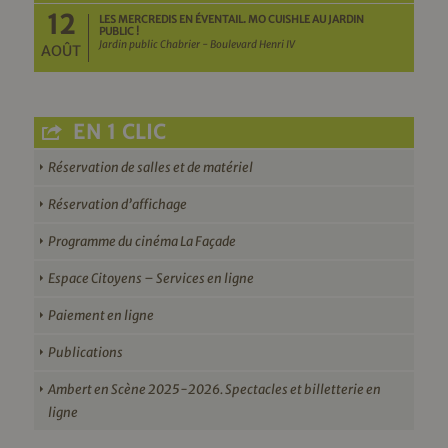
12
LES MERCREDIS EN ÉVENTAIL. MO CUISHLE AU JARDIN
PUBLIC !
Jardin public Chabrier - Boulevard Henri IV
AOÛT
EN 1 CLIC
Réservation de salles et de matériel
Réservation d’affichage
Programme du cinéma La Façade
Espace Citoyens – Services en ligne
Paiement en ligne
Publications
Ambert en Scène 2025-2026. Spectacles et billetterie en
ligne