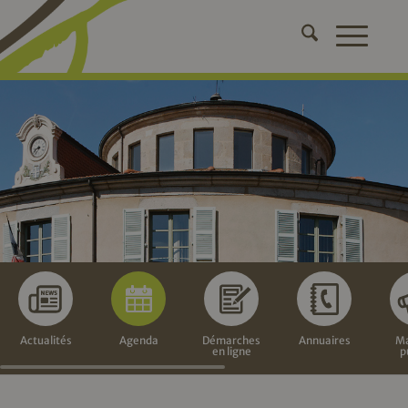
Actualités
Agenda
Démarches
Annuaires
Ma
en ligne
p