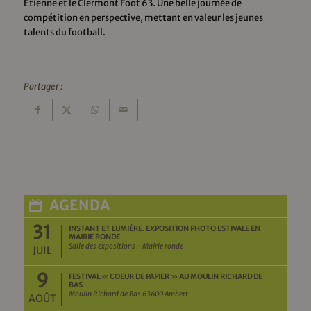
Étienne et le Clermont Foot 63. Une belle journée de
compétition en perspective, mettant en valeur les jeunes
talents du football.
Partager :
AGENDA
31
INSTANT ET LUMIÈRE. EXPOSITION PHOTO ESTIVALE EN
MAIRIE RONDE
Salle des expositions - Mairie ronde
JUIL
9
FESTIVAL « COEUR DE PAPIER » AU MOULIN RICHARD DE
BAS
Moulin Richard de Bas 63600 Ambert
AOÛT