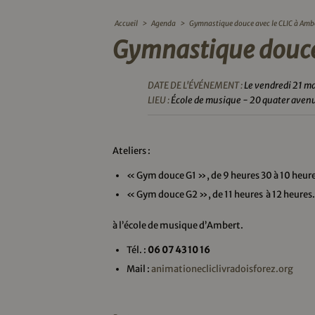
Accueil
>
Agenda
>
Gymnastique douce avec le CLIC à Amb
Gymnastique douce 
DATE DE L'ÉVÉNEMENT :
Le vendredi 21 m
LIEU :
École de musique - 20 quater aven
Ateliers :
« Gym douce G1 », de 9 heures 30 à 10 heure
« Gym douce G2 », de 11 heures à 12 heures.
à l’école de musique d’Ambert.
Tél. :
06 07 43 10 16
Mail :
animationecliclivradoisforez.org