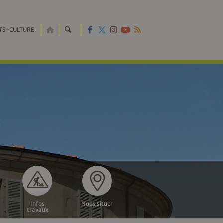
RETOUR
TS-CULTURE
À
L'ACCUEIL
Infos
Nous situer
travaux