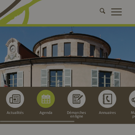
Actualités
Agenda
Démarches
Annuaires
Ma
en ligne
p