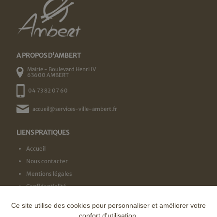
A PROPOS D'AMBERT
Mairie - Boulevard Henri IV
63600 AMBERT
04 73 82 07 60
accueil@services-ville-ambert.fr
LIENS PRATIQUES
Accueil
Nous contacter
Mentions légales
Confidentialité
Ce site utilise des cookies pour personnaliser et améliorer votre
NOS LABELS
confort d'utilisation.