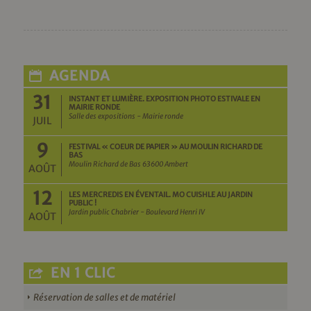
AGENDA
31
INSTANT ET LUMIÈRE. EXPOSITION PHOTO ESTIVALE EN
MAIRIE RONDE
Salle des expositions - Mairie ronde
JUIL
9
FESTIVAL « COEUR DE PAPIER » AU MOULIN RICHARD DE
BAS
Moulin Richard de Bas 63600 Ambert
AOÛT
12
LES MERCREDIS EN ÉVENTAIL. MO CUISHLE AU JARDIN
PUBLIC !
Jardin public Chabrier - Boulevard Henri IV
AOÛT
EN 1 CLIC
Réservation de salles et de matériel