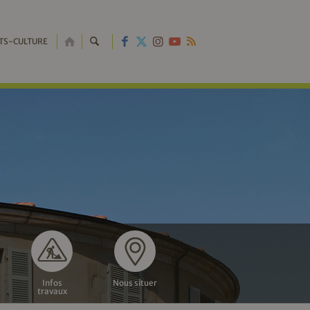
RETOUR
TS-CULTURE
À
L'ACCUEIL
Infos
Nous situer
travaux