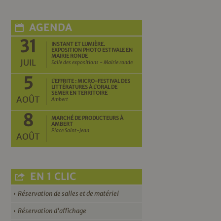
AGENDA
31
INSTANT ET LUMIÈRE.
EXPOSITION PHOTO ESTIVALE EN
MAIRIE RONDE
JUIL
Salle des expositions - Mairie ronde
5
L’EFFRITE : MICRO-FESTIVAL DES
LITTÉRATURES À L’ORAL DE
SEMER EN TERRITOIRE
AOÛT
Ambert
8
MARCHÉ DE PRODUCTEURS À
AMBERT
Place Saint-Jean
AOÛT
EN 1 CLIC
Réservation de salles et de matériel
Réservation d’affichage