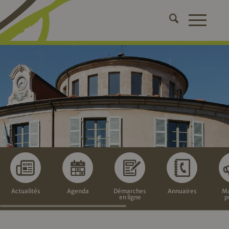
Actualités
Agenda
Démarches
Annuaires
Ma
en ligne
p