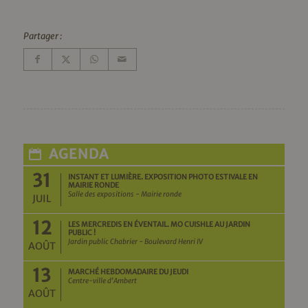
Partager :
AGENDA
31
INSTANT ET LUMIÈRE. EXPOSITION PHOTO ESTIVALE EN
MAIRIE RONDE
Salle des expositions - Mairie ronde
JUIL
12
LES MERCREDIS EN ÉVENTAIL. MO CUISHLE AU JARDIN
PUBLIC !
Jardin public Chabrier - Boulevard Henri IV
AOÛT
13
MARCHÉ HEBDOMADAIRE DU JEUDI
Centre-ville d'Ambert
AOÛT