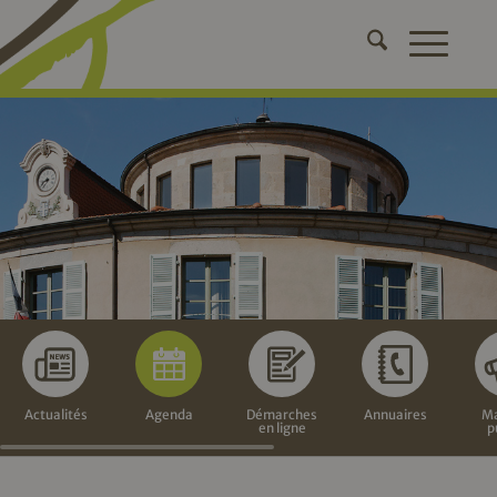
Actualités
Agenda
Démarches
Annuaires
Ma
en ligne
p