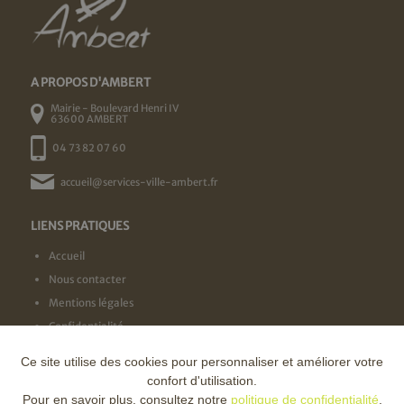
A PROPOS D'AMBERT
Mairie - Boulevard Henri IV
63600 AMBERT
04 73 82 07 60
accueil@services-ville-ambert.fr
LIENS PRATIQUES
Accueil
Nous contacter
Mentions légales
Confidentialité
Ce site utilise des cookies pour personnaliser et améliorer votre
NOS LABELS
confort d'utilisation.
Pour en savoir plus, consultez notre
politique de confidentialité
.