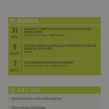
AGENDA
31
INSTANT ET LUMIÈRE. EXPOSITION PHOTO ESTIVALE EN
MAIRIE RONDE
Salle des expositions - Mairie ronde
JUIL
5
L’EFFRITE : MICRO-FESTIVAL DES LITTÉRATURES À L’ORAL DE
SEMER EN TERRITOIRE
Ambert
AOÛT
7
LES CONFÉRENCES DU GRAHLF À AMBERT
Ambert en Scène - 10, rue Blaise Pascal
AOÛT
EN 1 CLIC
Réservation de salles et de matériel
Réservation d’affichage