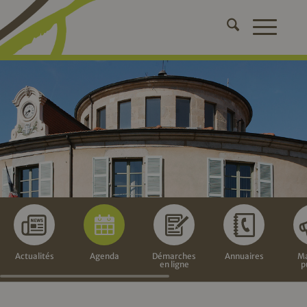
Actualités
Agenda
Démarches
Annuaires
Ma
en ligne
p