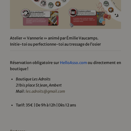
Atelier « Vannerie » animé par Émilie Vaucamps.
Initie-toi ou perfectionne-toi au tressage de l’osier
Réservation obligatoire sur
HelloAsso.com
ou directement en
boutique !
Boutique Les Adroits
21bis place St Jean, Ambert
Mail :
les.adroits@gmail.com
Tarif: 35€ | De 9h à 12h | Dès 12 ans