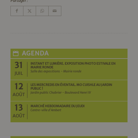
Partager :
AGENDA
31
INSTANT ET LUMIÈRE. EXPOSITION PHOTO ESTIVALE EN
MAIRIE RONDE
Salle des expositions - Mairie ronde
JUIL
12
LES MERCREDIS EN ÉVENTAIL. MO CUISHLE AU JARDIN
PUBLIC !
Jardin public Chabrier - Boulevard Henri IV
AOÛT
13
MARCHÉ HEBDOMADAIRE DU JEUDI
Centre-ville d'Ambert
AOÛT