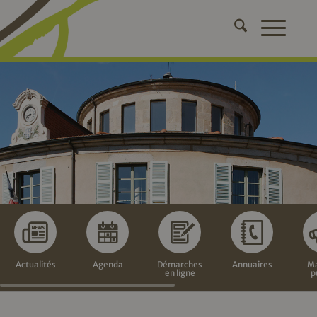
Actualités
Agenda
Démarches
Annuaires
Ma
en ligne
p