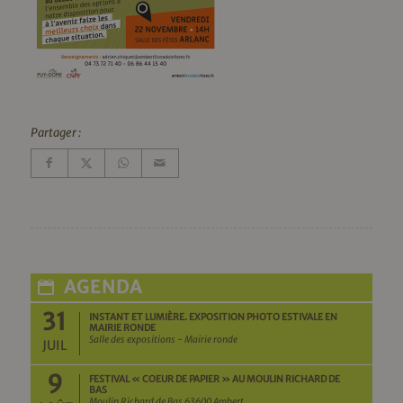
Partager :
AGENDA
31
INSTANT ET LUMIÈRE. EXPOSITION PHOTO ESTIVALE EN
MAIRIE RONDE
Salle des expositions - Mairie ronde
JUIL
9
FESTIVAL « COEUR DE PAPIER » AU MOULIN RICHARD DE
BAS
Moulin Richard de Bas 63600 Ambert