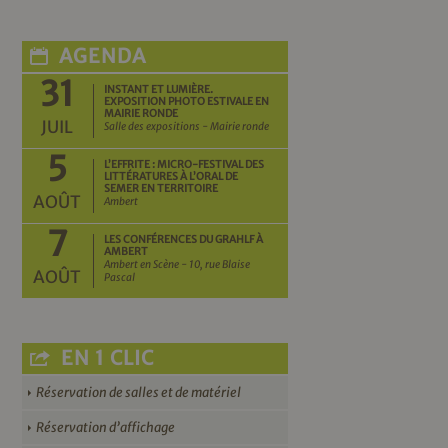
AGENDA
31
INSTANT ET LUMIÈRE.
EXPOSITION PHOTO ESTIVALE EN
MAIRIE RONDE
JUIL
Salle des expositions - Mairie ronde
5
L’EFFRITE : MICRO-FESTIVAL DES
LITTÉRATURES À L’ORAL DE
SEMER EN TERRITOIRE
AOÛT
Ambert
7
LES CONFÉRENCES DU GRAHLF À
AMBERT
Ambert en Scène - 10, rue Blaise
AOÛT
Pascal
EN 1 CLIC
Réservation de salles et de matériel
Réservation d’affichage