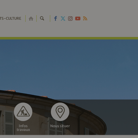
RETOUR
TS-CULTURE
À
L'ACCUEIL
Infos
Nous situer
travaux