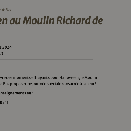
d de Bas
n au Moulin Richard de
re 2024
rt
vivre des moments effrayants pour Halloween, le Moulin
e Bas propose une journée spéciale consacrée à la peur !
renseignements au :
03 11