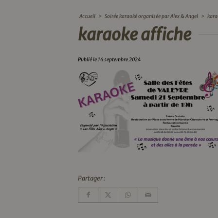
Accueil
>
Soirée karaoké organisée par Alex & Angel
>
kara
karaoke affiche
Publié le 16 septembre 2024
Partager :