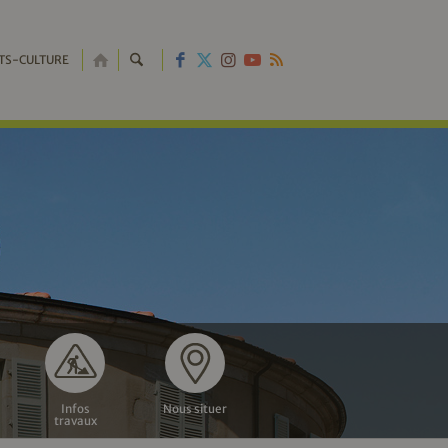
RETOUR
TS-CULTURE
À
L'ACCUEIL
Infos
Nous situer
travaux