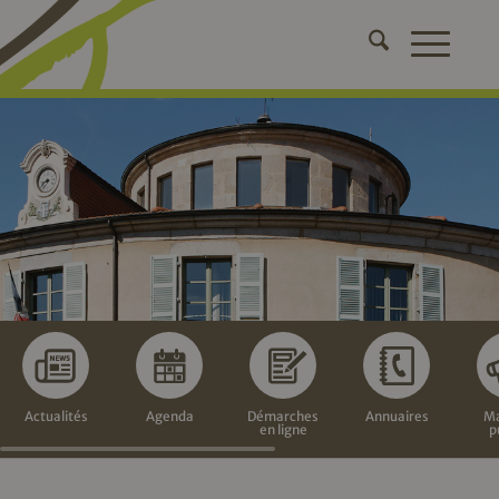
Actualités
Agenda
Démarches
Annuaires
Ma
en ligne
p