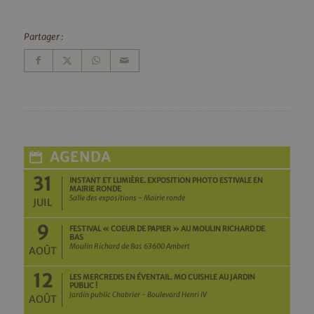
Partager :
AGENDA
31
INSTANT ET LUMIÈRE. EXPOSITION PHOTO ESTIVALE EN
MAIRIE RONDE
Salle des expositions - Mairie ronde
JUIL
9
FESTIVAL « COEUR DE PAPIER » AU MOULIN RICHARD DE
BAS
Moulin Richard de Bas 63600 Ambert
AOÛT
12
LES MERCREDIS EN ÉVENTAIL. MO CUISHLE AU JARDIN
PUBLIC !
Jardin public Chabrier - Boulevard Henri IV
AOÛT