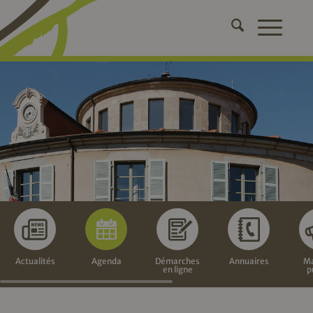
Actualités
Agenda
Démarches
Annuaires
Ma
en ligne
p