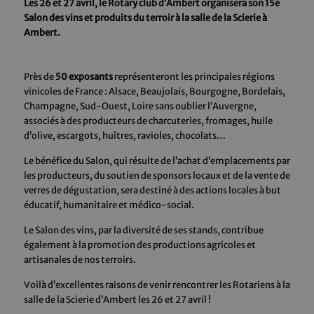
Les 26 et 27 avril, le Rotary club d’Ambert organisera son 15e
Salon des vins et produits du terroir à la salle de la Scierie à
Ambert.
Près de
50 exposants
représenteront les principales régions
vinicoles de France : Alsace, Beaujolais, Bourgogne, Bordelais,
Champagne, Sud-Ouest, Loire sans oublier l’Auvergne,
associés à des producteurs de charcuteries, fromages, huile
d’olive, escargots, huîtres, ravioles, chocolats…
Le bénéfice du Salon, qui résulte de l’achat d’emplacements par
les producteurs, du soutien de sponsors locaux et de la vente de
verres de dégustation, sera destiné à des actions locales à but
éducatif, humanitaire et médico-social.
Le Salon des vins, par la diversité de ses stands, contribue
également à la promotion des productions agricoles et
artisanales de nos terroirs.
Voilà d’excellentes raisons de venir rencontrer les Rotariens à la
salle de la Scierie d’Ambert les 26 et 27 avril !