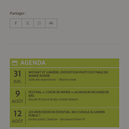
Partager :
AGENDA
31
INSTANT ET LUMIÈRE. EXPOSITION PHOTO ESTIVALE EN
MAIRIE RONDE
Salle des expositions - Mairie ronde
JUIL
9
FESTIVAL « COEUR DE PAPIER » AU MOULIN RICHARD DE
BAS
Moulin Richard de Bas 63600 Ambert
AOÛT
12
LES MERCREDIS EN ÉVENTAIL. MO CUISHLE AU JARDIN
PUBLIC !
Jardin public Chabrier - Boulevard Henri IV
AOÛT