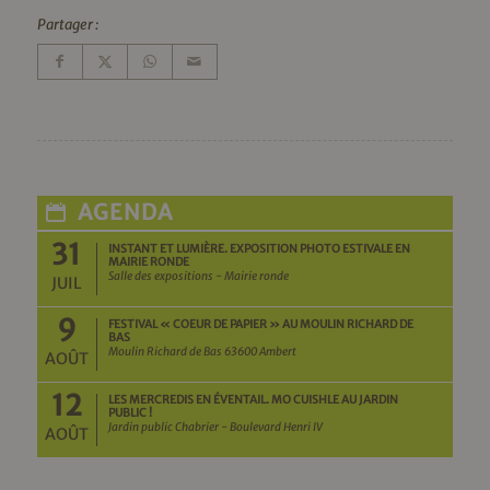
Partager :
AGENDA
31
INSTANT ET LUMIÈRE. EXPOSITION PHOTO ESTIVALE EN
MAIRIE RONDE
Salle des expositions - Mairie ronde
JUIL
9
FESTIVAL « COEUR DE PAPIER » AU MOULIN RICHARD DE
BAS
Moulin Richard de Bas 63600 Ambert
AOÛT
12
LES MERCREDIS EN ÉVENTAIL. MO CUISHLE AU JARDIN
PUBLIC !
Jardin public Chabrier - Boulevard Henri IV
AOÛT