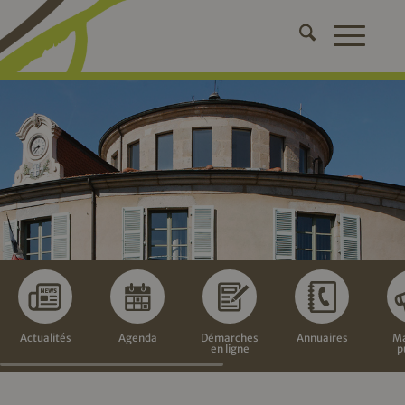
Actualités
Agenda
Démarches
Annuaires
Ma
en ligne
p