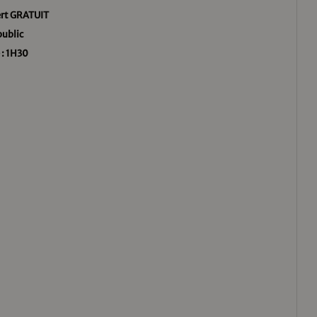
rt GRATUIT
public
 : 1H30