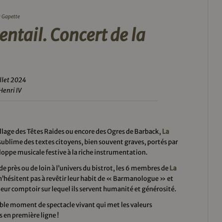
a Gapette
entail. Concert de la
illet 2024
Henri IV
illage des Têtes Raides ou encore des Ogres de Barback,
La
sublime des textes citoyens, bien souvent graves, portés par
oppe musicale festive à la riche instrumentation.
 de près ou de loin à l’univers du bistrot, les 6 membres de
La
’hésitent pas à revêtir leur habit de «
Barmanologue
» et
 leur comptoir sur lequel ils servent humanité et générosité.
ble moment de spectacle vivant qui met les valeurs
 en première ligne !