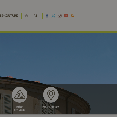
RETOUR
TS-CULTURE
À
L'ACCUEIL
Infos
Nous situer
travaux