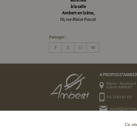
aura lieu
à la salle
Ambert en Scène,
10, rue Blaise Pascal.
Partager :
A PROPOS D'AMBE
Mairie - Boulevard 
63600 AMBERT
04 73 82 07 60
accueil@services
Ce sit