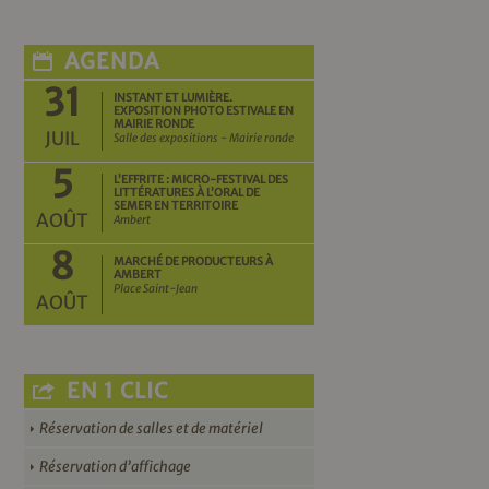
AGENDA
31
INSTANT ET LUMIÈRE.
EXPOSITION PHOTO ESTIVALE EN
MAIRIE RONDE
JUIL
Salle des expositions - Mairie ronde
5
L’EFFRITE : MICRO-FESTIVAL DES
LITTÉRATURES À L’ORAL DE
SEMER EN TERRITOIRE
AOÛT
Ambert
8
MARCHÉ DE PRODUCTEURS À
AMBERT
Place Saint-Jean
AOÛT
EN 1 CLIC
Réservation de salles et de matériel
Réservation d’affichage