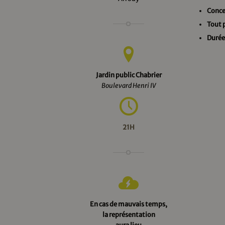
Conce
Tout 
Durée
Jardin public Chabrier
Boulevard Henri IV
21H
En cas de mauvais temps,
la représentation