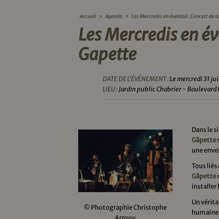
Accueil
>
Agenda
>
Les Mercredis en éventail. Concert de l
Les Mercredis en év
Gapette
DATE DE L'ÉVÉNEMENT :
Le mercredi 31 ju
LIEU :
Jardin public Chabrier - Boulevard 
Dans le s
Gâpette
une envel
Tous liés
Gâpette
n
installer
Un vérita
© Photographie Christophe
humaines
Arrouy