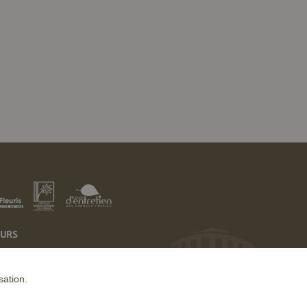
EURS
sation.