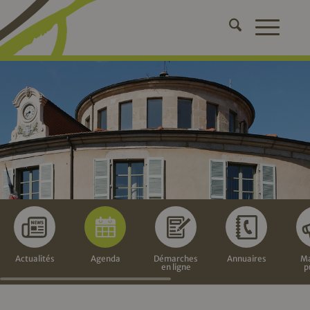
Actualités
Agenda
Démarches
Annuaires
Ma
en ligne
p