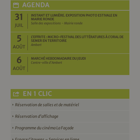
AGENDA
31
INSTANT ET LUMIÈRE. EXPOSITION PHOTO ESTIVALE EN
MAIRIE RONDE
Salle des expositions - Mairie ronde
JUIL
5
L’EFFRITE : MICRO-FESTIVAL DES LITTÉRATURES À L’ORAL DE
SEMER EN TERRITOIRE
Ambert
AOÛT
6
MARCHÉ HEBDOMADAIRE DU JEUDI
Centre-ville d'Ambert
AOÛT
EN 1 CLIC
Réservation de salles et de matériel
Réservation d’affichage
Programme du cinéma La Façade
Espace Citoyens – Services en ligne