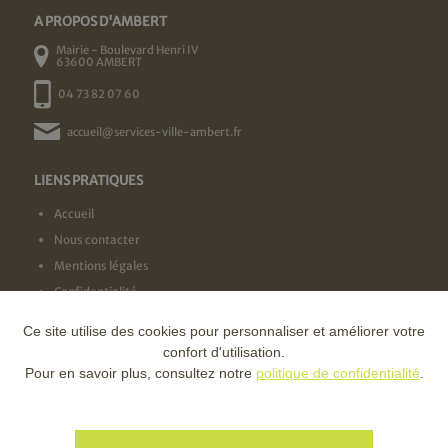
A PROPOS D'AMBERT
Mairie - Boulevard Henri IV
63600 AMBERT
04 73 82 07 60
accueil@services-ville-ambert.fr
LIENS PRATIQUES
Accueil
Nous contacter
Mentions légales
Confidentialité
Ce site utilise des cookies pour personnaliser et améliorer votre
NOS LABELS
confort d'utilisation.
Pour en savoir plus, consultez notre
politique de confidentialité
.
NOS FINANCEURS