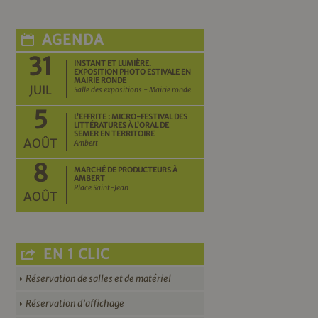
AGENDA
31
INSTANT ET LUMIÈRE.
EXPOSITION PHOTO ESTIVALE EN
MAIRIE RONDE
JUIL
Salle des expositions - Mairie ronde
5
L’EFFRITE : MICRO-FESTIVAL DES
LITTÉRATURES À L’ORAL DE
SEMER EN TERRITOIRE
AOÛT
Ambert
8
MARCHÉ DE PRODUCTEURS À
AMBERT
Place Saint-Jean
AOÛT
EN 1 CLIC
Réservation de salles et de matériel
Réservation d’affichage