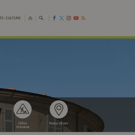
RETOUR
TS-CULTURE
À
L'ACCUEIL
Infos
Nous situer
travaux