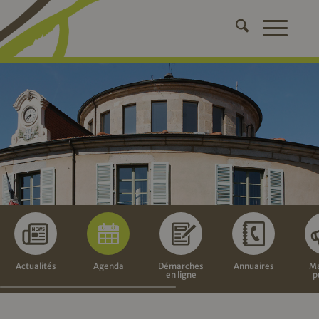
Actualités
Agenda
Démarches
Annuaires
Ma
en ligne
p