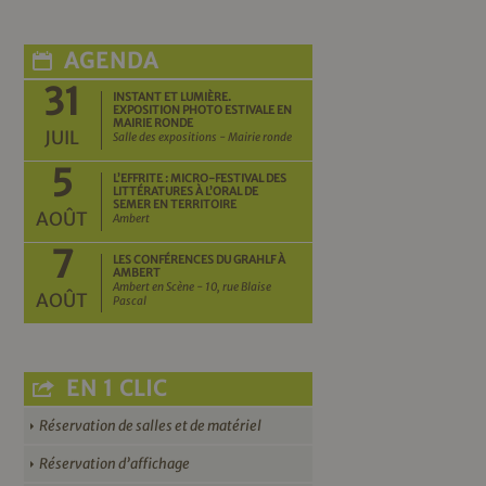
AGENDA
31
INSTANT ET LUMIÈRE.
EXPOSITION PHOTO ESTIVALE EN
MAIRIE RONDE
JUIL
Salle des expositions - Mairie ronde
5
L’EFFRITE : MICRO-FESTIVAL DES
LITTÉRATURES À L’ORAL DE
SEMER EN TERRITOIRE
AOÛT
Ambert
7
LES CONFÉRENCES DU GRAHLF À
AMBERT
Ambert en Scène - 10, rue Blaise
AOÛT
Pascal
EN 1 CLIC
Réservation de salles et de matériel
Réservation d’affichage