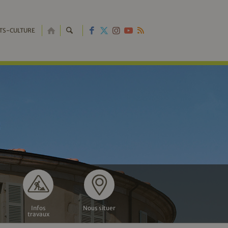
RETOUR
TS-CULTURE
À
L'ACCUEIL
Infos
Nous situer
travaux