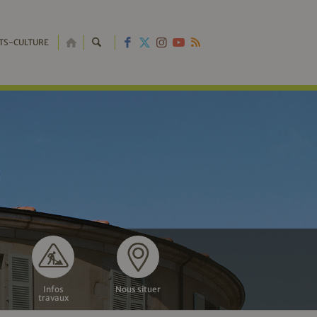
RETOUR
TS-CULTURE
À
L'ACCUEIL
Infos
Nous situer
travaux