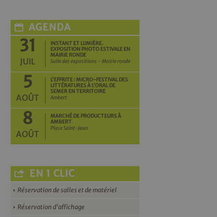
AGENDA
31
INSTANT ET LUMIÈRE.
EXPOSITION PHOTO ESTIVALE EN
MAIRIE RONDE
JUIL
Salle des expositions - Mairie ronde
5
L’EFFRITE : MICRO-FESTIVAL DES
LITTÉRATURES À L’ORAL DE
SEMER EN TERRITOIRE
AOÛT
Ambert
8
MARCHÉ DE PRODUCTEURS À
AMBERT
Place Saint-Jean
AOÛT
EN 1 CLIC
Réservation de salles et de matériel
Réservation d’affichage