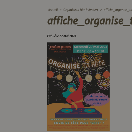
Accueil
>
Organise ta fête à Ambert
>
affiche_organise_t
affiche_organise
Publié le 22 mai 2024