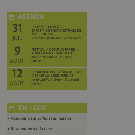
AGENDA
31
INSTANT ET LUMIÈRE.
EXPOSITION PHOTO ESTIVALE EN
MAIRIE RONDE
JUIL
Salle des expositions - Mairie ronde
9
FESTIVAL « COEUR DE PAPIER »
AU MOULIN RICHARD DE BAS
Moulin Richard de Bas 63600
AOÛT
Ambert
12
LES MERCREDIS EN ÉVENTAIL. MO
CUISHLE AU JARDIN PUBLIC !
Jardin public Chabrier - Boulevard
AOÛT
Henri IV
EN 1 CLIC
Réservation de salles et de matériel
Réservation d’affichage