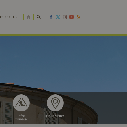
RETOUR
TS-CULTURE
À
L'ACCUEIL
Infos
Nous situer
travaux