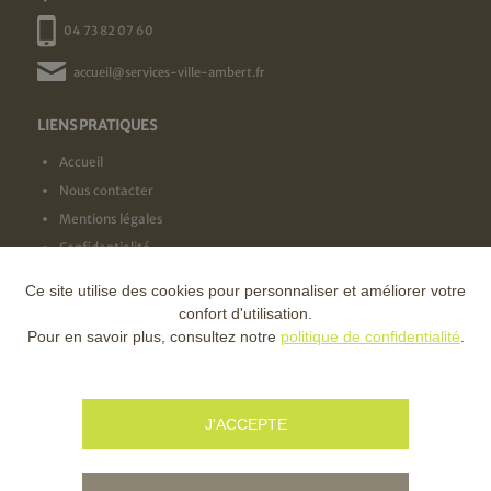
04 73 82 07 60
accueil@services-ville-ambert.fr
LIENS PRATIQUES
Accueil
Nous contacter
Mentions légales
Confidentialité
Ce site utilise des cookies pour personnaliser et améliorer votre
NOS LABELS
confort d'utilisation.
Pour en savoir plus, consultez notre
politique de confidentialité
.
NOS FINANCEURS
J'ACCEPTE