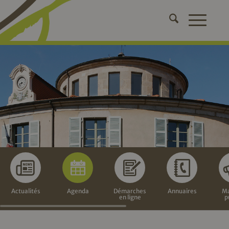
Actualités
Agenda
Démarches
Annuaires
Ma
en ligne
p