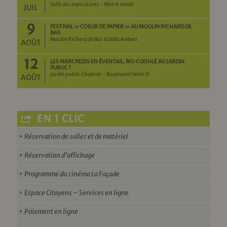
Salle des expositions - Mairie ronde
JUIL
9
FESTIVAL « COEUR DE PAPIER » AU MOULIN RICHARD DE
BAS
Moulin Richard de Bas 63600 Ambert
AOÛT
12
LES MERCREDIS EN ÉVENTAIL. MO CUISHLE AU JARDIN
PUBLIC !
Jardin public Chabrier - Boulevard Henri IV
AOÛT
EN 1 CLIC
Réservation de salles et de matériel
Réservation d’affichage
Programme du cinéma La Façade
Espace Citoyens – Services en ligne
Paiement en ligne