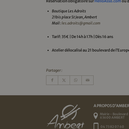
Réservation obligatoire sur
HelloAsso.com
ou 
Boutique Les Adroits
21bis place St Jean, Ambert
Mail :
les.adroits@gmail.com
Tarif: 35€ | De 14h à 17h | Dès 16 ans
Atelier délocalisé au 21 boulevard de l’Europ
Partager :
A PROPOS D'AMBE
Mairie - Boulevard 
63600 AMBERT
04 73 82 07 60