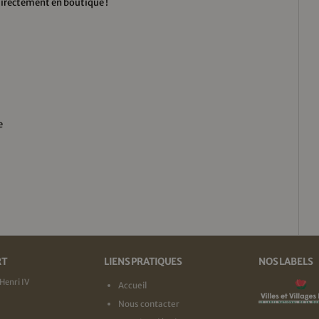
directement en boutique !
e
RT
LIENS PRATIQUES
NOS LABELS
Henri IV
Accueil
Nous contacter