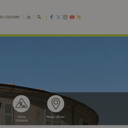
RETOUR
TS-CULTURE
À
L'ACCUEIL
Infos
Nous situer
travaux