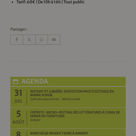
Tarif: 60€ | De 10h à 16h | Tout public
Partager :
AGENDA
31
INSTANT ET LUMIÈRE. EXPOSITION PHOTO ESTIVALE EN
MAIRIE RONDE
Salle des expositions - Mairie ronde
JUIL
5
L’EFFRITE : MICRO-FESTIVAL DES LITTÉRATURES À L’ORAL DE
SEMER EN TERRITOIRE
Ambert
AOÛT
8
MARCHÉ DE PRODUCTEURS À AMBERT