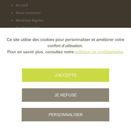
Accueil
Nous contacter
Mentions légales
Confidentialité
Ce site utilise des cookies pour personnaliser et améliorer votre
NOS LABELS
confort d'utilisation.
Pour en savoir plus, consultez notre
politique de confidentialité
.
NOS FINANCEURS
J'ACCEPTE
JE REFUSE
PERSONNALISER
© Copyright - Ville d'Ambert