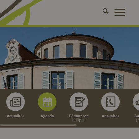
Actualités
Agenda
Démarches
Annuaires
Ma
en ligne
p