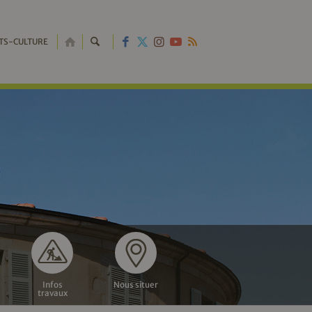
RETOUR
TS-CULTURE
À
L'ACCUEIL
Infos
Nous situer
travaux