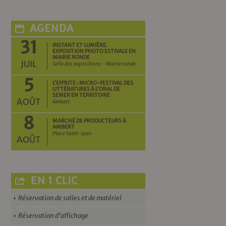
AGENDA
31
INSTANT ET LUMIÈRE.
EXPOSITION PHOTO ESTIVALE EN
MAIRIE RONDE
JUIL
Salle des expositions - Mairie ronde
5
L’EFFRITE : MICRO-FESTIVAL DES
LITTÉRATURES À L’ORAL DE
SEMER EN TERRITOIRE
AOÛT
Ambert
8
MARCHÉ DE PRODUCTEURS À
AMBERT
Place Saint-Jean
AOÛT
EN 1 CLIC
Réservation de salles et de matériel
Réservation d’affichage