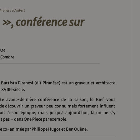
Piranese à Ambert
», conférence sur
2024
a Combre
Battista Piranesi (dit Piranèse) est un graveur et architecte
 XVIIIe siècle.
te avant-dernière conférence de la saison, le Bief vous
de découvrir un graveur peu connu mais fortement influent
oit à son époque, mais jusqu’à aujourd’hui, là on ne s’y
t pas – dans One Piece par exemple.
ée co-animée par Philippe Hugot et Ben Quêne.