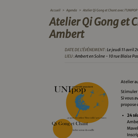
Accueil
>
Agenda
>
Atelier Qi Gong et Chant avec l’UNIPOP
Atelier Qi Gong et 
Ambert
DATE DE L'ÉVÉNEMENT :
Le jeudi 11 avril 
LIEU :
Ambert en Scène - 10 rue Blaise Pa
Atelier a
Stimuler 
Si vous a
propose d
24 sé
Amber
Mave
Inscri