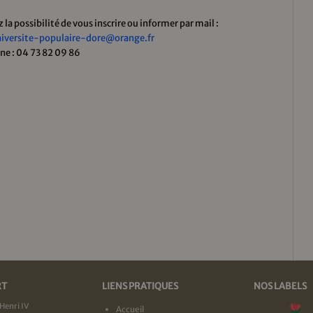
 la possibilité de vous inscrire ou informer par mail :
iversite-populaire-dore@orange.fr
ne : 04 73 82 09 86
RT
LIENS PRATIQUES
NOS LABELS
Henri IV
Accueil