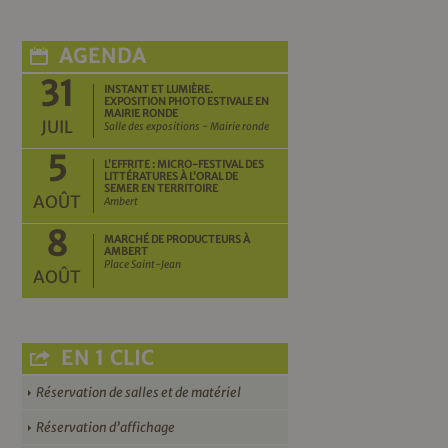
AGENDA
31
INSTANT ET LUMIÈRE.
EXPOSITION PHOTO ESTIVALE EN
MAIRIE RONDE
JUIL
Salle des expositions - Mairie ronde
5
L’EFFRITE : MICRO-FESTIVAL DES
LITTÉRATURES À L’ORAL DE
SEMER EN TERRITOIRE
AOÛT
Ambert
8
MARCHÉ DE PRODUCTEURS À
AMBERT
Place Saint-Jean
AOÛT
EN 1 CLIC
Réservation de salles et de matériel
Réservation d’affichage