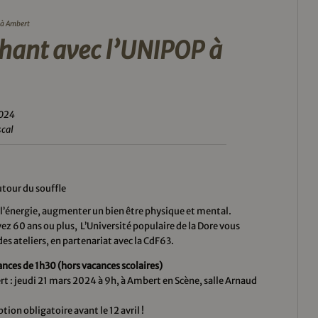
 à Ambert
Chant avec l’UNIPOP à
2024
scal
utour du souffle
l’énergie, augmenter un bien être physique et mental.
vez 60 ans ou plus, L’Université populaire de la Dore vous
es ateliers, en partenariat avec la CdF63.
ances de 1h30 (hors vacances scolaires)
t : jeudi 21 mars 2024 à 9h, à Ambert en Scène, salle Arnaud
l
ption obligatoire avant le 12 avril !