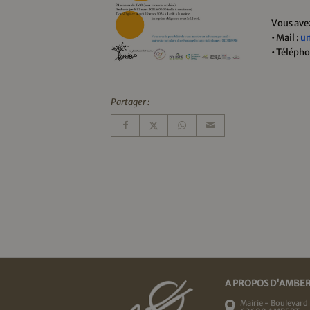
Vous avez
• Mail :
un
• Télépho
Partager :
A PROPOS D'AMBE
Mairie - Boulevard 