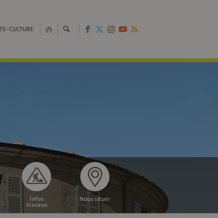
RETOUR
TS-CULTURE
À
L'ACCUEIL
Infos
Nous situer
travaux