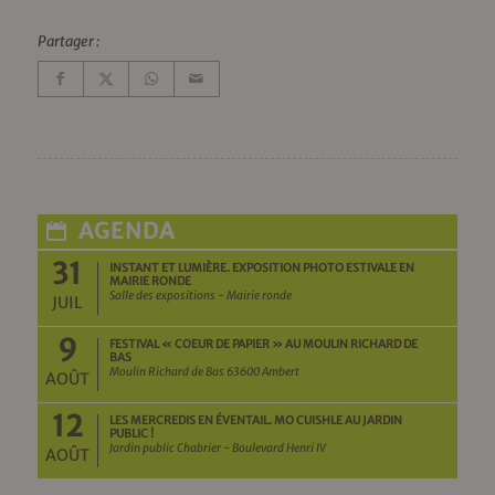
Partager :
AGENDA
31
INSTANT ET LUMIÈRE. EXPOSITION PHOTO ESTIVALE EN
MAIRIE RONDE
Salle des expositions - Mairie ronde
JUIL
9
FESTIVAL « COEUR DE PAPIER » AU MOULIN RICHARD DE
BAS
Moulin Richard de Bas 63600 Ambert
AOÛT
12
LES MERCREDIS EN ÉVENTAIL. MO CUISHLE AU JARDIN
PUBLIC !
Jardin public Chabrier - Boulevard Henri IV
AOÛT