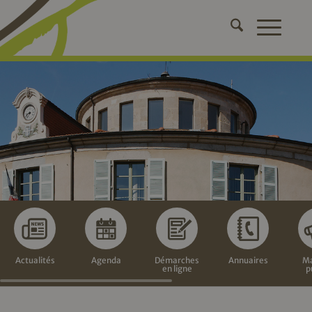
Actualités
Agenda
Démarches
Annuaires
Ma
en ligne
p