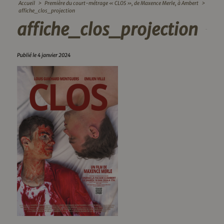
Accueil
>
Première du court-métrage « CLOS », de Maxence Merle, à Ambert
>
affiche_clos_projection
affiche_clos_projection
Publié le 4 janvier 2024