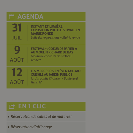
AGENDA
31
INSTANT ET LUMIÈRE.
EXPOSITION PHOTO ESTIVALE EN
MAIRIE RONDE
JUIL
Salle des expositions - Mairie ronde
9
FESTIVAL « COEUR DE PAPIER »
AU MOULIN RICHARD DE BAS
Moulin Richard de Bas 63600
AOÛT
Ambert
12
LES MERCREDIS EN ÉVENTAIL. MO
CUISHLE AU JARDIN PUBLIC !
Jardin public Chabrier - Boulevard
AOÛT
Henri IV
EN 1 CLIC
Réservation de salles et de matériel
Réservation d’affichage