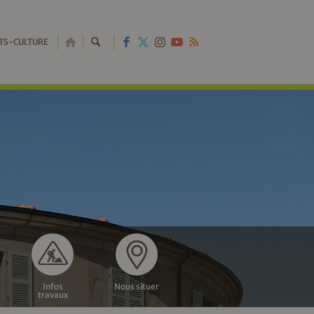
RETOUR
TS-CULTURE
À
L'ACCUEIL
Infos
Nous situer
travaux