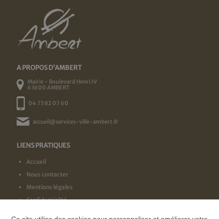
A PROPOS D'AMBERT
Mairie - Boulevard Henri IV
63600 AMBERT
04 73 82 07 60
accueil@services-ville-ambert.fr
LIENS PRATIQUES
Accueil
Nous contacter
Mentions légales
Confidentialité