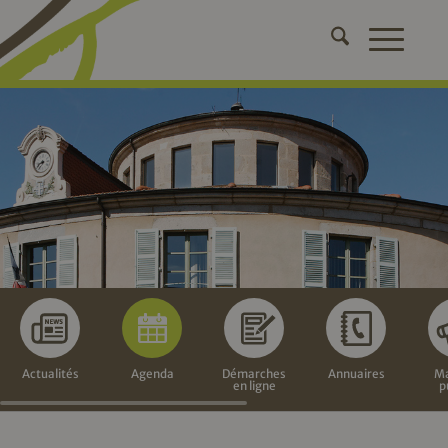
Actualités
Agenda
Démarches
Annuaires
Ma
en ligne
p