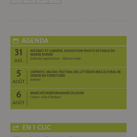
AGENDA
31
INSTANT ET LUMIÈRE. EXPOSITION PHOTO ESTIVALE EN
MAIRIE RONDE
Salle des expositions - Mairie ronde
JUIL
5
L’EFFRITE : MICRO-FESTIVAL DES LITTÉRATURES À L’ORAL DE
SEMER EN TERRITOIRE
Ambert
AOÛT
6
MARCHÉ HEBDOMADAIRE DU JEUDI
Centre-ville d'Ambert
AOÛT
EN 1 CLIC