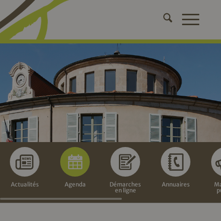
Actualités
Agenda
Démarches
Annuaires
Ma
en ligne
p