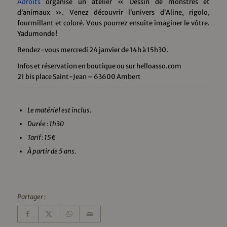
Adroits
organise un atelier « Dessin de monstres et
d’animaux ». Venez découvrir l’univers d’Aline, rigolo,
fourmillant et coloré. Vous pourrez ensuite imaginer le vôtre.
Yadumonde !
Rendez-vous mercredi 24 janvier de 14h à 15h30.
Infos et réservation en boutique ou sur helloasso.com
21 bis place Saint-Jean – 63600 Ambert
Le matériel est inclus.
Durée : 1h30
Tarif : 15€
À partir de 5 ans.
Partager :