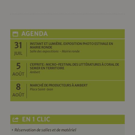
AGENDA
31
INSTANT ET LUMIÈRE. EXPOSITION PHOTO ESTIVALE EN
MAIRIE RONDE
Salle des expositions - Mairie ronde
JUIL
5
L’EFFRITE : MICRO-FESTIVAL DES LITTÉRATURES À L’ORAL DE
SEMER EN TERRITOIRE
Ambert
AOÛT
8
MARCHÉ DE PRODUCTEURS À AMBERT
Place Saint-Jean
AOÛT
EN 1 CLIC
Réservation de salles et de matériel