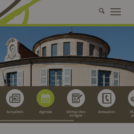
Actualités
Agenda
Démarches
Annuaires
Ma
en ligne
p