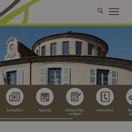
Actualités
Agenda
Démarches
Annuaires
Ma
en ligne
p