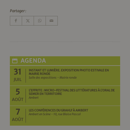
Partager :
AGENDA
31
INSTANT ET LUMIÈRE. EXPOSITION PHOTO ESTIVALE EN
MAIRIE RONDE
Salle des expositions - Mairie ronde
JUIL
5
L’EFFRITE : MICRO-FESTIVAL DES LITTÉRATURES À L’ORAL DE
SEMER EN TERRITOIRE
Ambert
AOÛT
7
LES CONFÉRENCES DU GRAHLF À AMBERT
Ambert en Scène - 10, rue Blaise Pascal
AOÛT