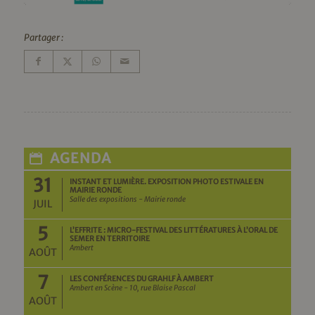
Partager :
AGENDA
31
INSTANT ET LUMIÈRE. EXPOSITION PHOTO ESTIVALE EN
MAIRIE RONDE
Salle des expositions - Mairie ronde
JUIL
5
L’EFFRITE : MICRO-FESTIVAL DES LITTÉRATURES À L’ORAL DE
SEMER EN TERRITOIRE
Ambert
AOÛT
7
LES CONFÉRENCES DU GRAHLF À AMBERT
Ambert en Scène - 10, rue Blaise Pascal
AOÛT