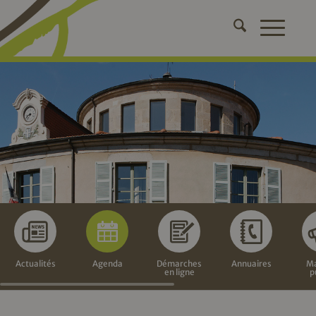
Actualités
Agenda
Démarches
Annuaires
Ma
en ligne
p