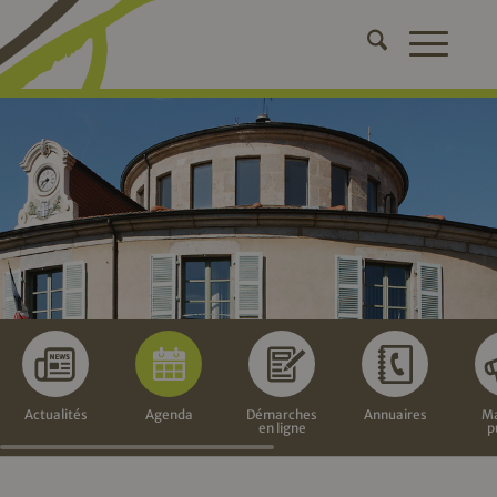
Actualités
Agenda
Démarches
Annuaires
Ma
en ligne
p