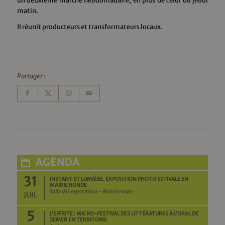
un deuxième marché hebdomadaire, en plus de celui du jeudi
matin.
Il réunit producteurs et transformateurs locaux.
Partager :
AGENDA
31
INSTANT ET LUMIÈRE. EXPOSITION PHOTO ESTIVALE EN
MAIRIE RONDE
Salle des expositions - Mairie ronde
JUIL
5
L’EFFRITE : MICRO-FESTIVAL DES LITTÉRATURES À L’ORAL DE
SEMER EN TERRITOIRE