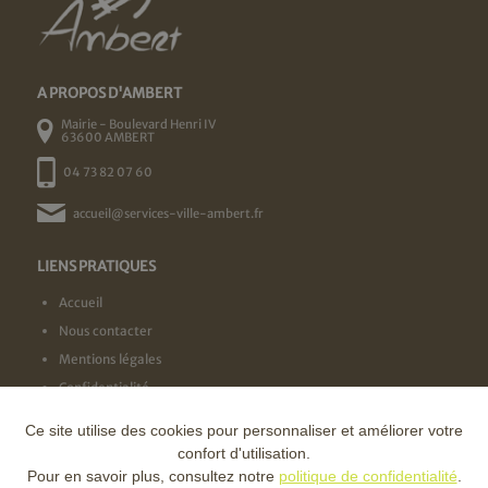
A PROPOS D'AMBERT
Mairie - Boulevard Henri IV
63600 AMBERT
04 73 82 07 60
accueil@services-ville-ambert.fr
LIENS PRATIQUES
Accueil
Nous contacter
Mentions légales
Confidentialité
Ce site utilise des cookies pour personnaliser et améliorer votre
NOS LABELS
confort d'utilisation.
Pour en savoir plus, consultez notre
politique de confidentialité
.