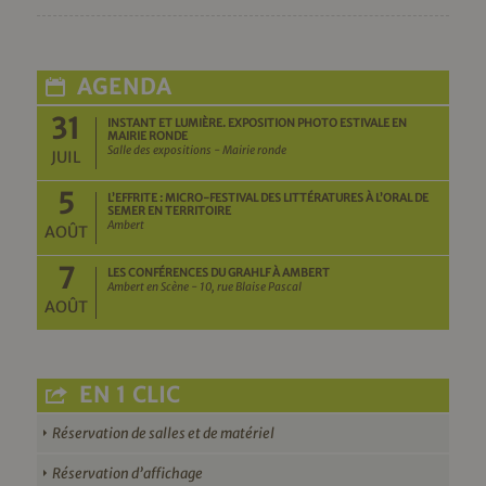
AGENDA
31
INSTANT ET LUMIÈRE. EXPOSITION PHOTO ESTIVALE EN
MAIRIE RONDE
Salle des expositions - Mairie ronde
JUIL
5
L’EFFRITE : MICRO-FESTIVAL DES LITTÉRATURES À L’ORAL DE
SEMER EN TERRITOIRE
Ambert
AOÛT
7
LES CONFÉRENCES DU GRAHLF À AMBERT
Ambert en Scène - 10, rue Blaise Pascal
AOÛT
EN 1 CLIC
Réservation de salles et de matériel
Réservation d’affichage