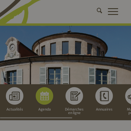
Actualités
Agenda
Démarches
Annuaires
Ma
en ligne
p