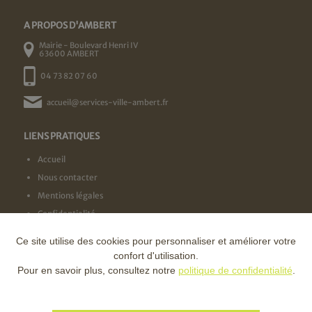
A PROPOS D'AMBERT
Mairie - Boulevard Henri IV
63600 AMBERT
04 73 82 07 60
accueil@services-ville-ambert.fr
LIENS PRATIQUES
Accueil
Nous contacter
Mentions légales
Confidentialité
Ce site utilise des cookies pour personnaliser et améliorer votre
NOS LABELS
confort d'utilisation.
Pour en savoir plus, consultez notre
politique de confidentialité
.