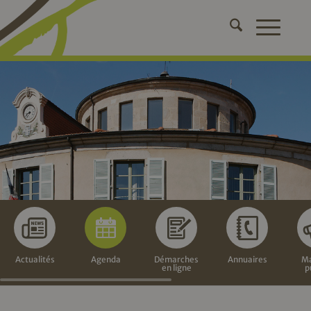
Actualités
Agenda
Démarches
Annuaires
Ma
en ligne
p