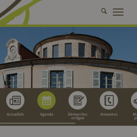
Actualités
Agenda
Démarches
Annuaires
Ma
en ligne
p