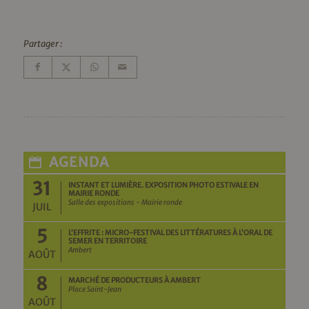
Partager :
AGENDA
31
INSTANT ET LUMIÈRE. EXPOSITION PHOTO ESTIVALE EN
MAIRIE RONDE
Salle des expositions - Mairie ronde
JUIL
5
L’EFFRITE : MICRO-FESTIVAL DES LITTÉRATURES À L’ORAL DE
SEMER EN TERRITOIRE
Ambert
AOÛT
8
MARCHÉ DE PRODUCTEURS À AMBERT
Place Saint-Jean
AOÛT