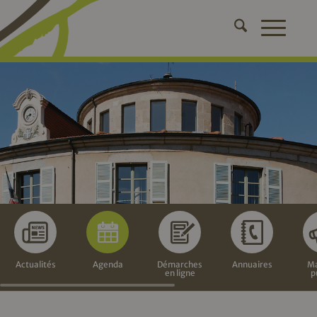
Actualités
Agenda
Démarches
Annuaires
Ma
en ligne
p