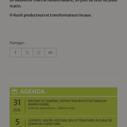
un deuxième marché hebdomadaire, en plus de celui du jeudi
matin.
Il réunit producteurs et transformateurs locaux.
Partager :
AGENDA
31
INSTANT ET LUMIÈRE. EXPOSITION PHOTO ESTIVALE EN
MAIRIE RONDE
Salle des expositions - Mairie ronde
JUIL
5
L’EFFRITE : MICRO-FESTIVAL DES LITTÉRATURES À L’ORAL DE
SEMER EN TERRITOIRE