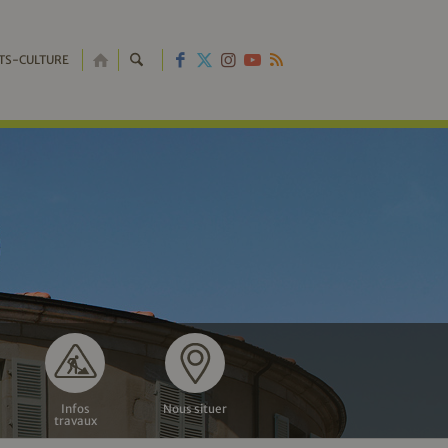
RETOUR
TS-CULTURE
À
L'ACCUEIL
Infos
Nous situer
travaux