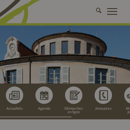
Actualités
Agenda
Démarches
Annuaires
Ma
en ligne
p