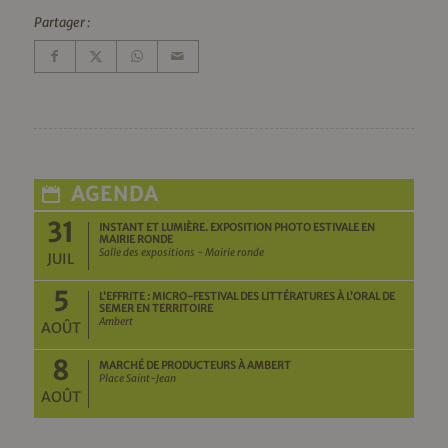
Partager :
AGENDA
31
INSTANT ET LUMIÈRE. EXPOSITION PHOTO ESTIVALE EN
MAIRIE RONDE
Salle des expositions - Mairie ronde
JUIL
5
L’EFFRITE : MICRO-FESTIVAL DES LITTÉRATURES À L’ORAL DE
SEMER EN TERRITOIRE
Ambert
AOÛT
8
MARCHÉ DE PRODUCTEURS À AMBERT
Place Saint-Jean
AOÛT