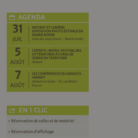
AGENDA
31
INSTANT ET LUMIÈRE.
EXPOSITION PHOTO ESTIVALE EN
MAIRIE RONDE
JUIL
Salle des expositions - Mairie ronde
5
L’EFFRITE : MICRO-FESTIVAL DES
LITTÉRATURES À L’ORAL DE
SEMER EN TERRITOIRE
AOÛT
Ambert
7
LES CONFÉRENCES DU GRAHLF À
AMBERT
Ambert en Scène - 10, rue Blaise
AOÛT
Pascal
EN 1 CLIC
Réservation de salles et de matériel
Réservation d’affichage