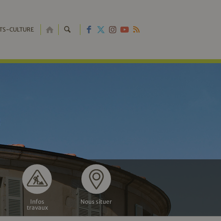
RETOUR
TS-CULTURE
À
L'ACCUEIL
Infos
Nous situer
travaux