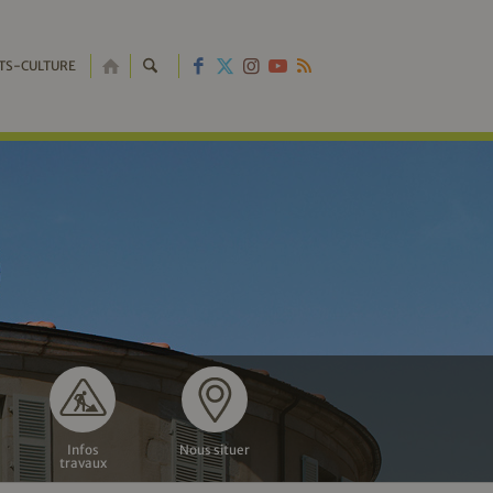
RETOUR
TS-CULTURE
À
L'ACCUEIL
Infos
Nous situer
travaux