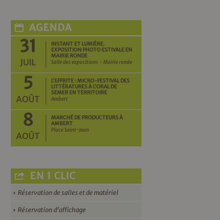
AGENDA
31
INSTANT ET LUMIÈRE.
EXPOSITION PHOTO ESTIVALE EN
MAIRIE RONDE
JUIL
Salle des expositions - Mairie ronde
5
L’EFFRITE : MICRO-FESTIVAL DES
LITTÉRATURES À L’ORAL DE
SEMER EN TERRITOIRE
AOÛT
Ambert
8
MARCHÉ DE PRODUCTEURS À
AMBERT
Place Saint-Jean
AOÛT
EN 1 CLIC
Réservation de salles et de matériel
Réservation d’affichage