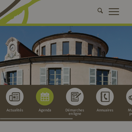
Actualités
Agenda
Démarches
Annuaires
Ma
en ligne
p