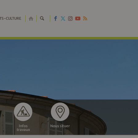
RETOUR
TS-CULTURE
À
L'ACCUEIL
Infos
Nous situer
travaux