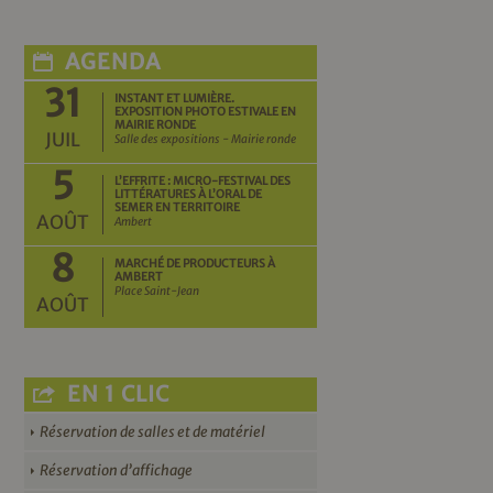
AGENDA
31
INSTANT ET LUMIÈRE.
EXPOSITION PHOTO ESTIVALE EN
MAIRIE RONDE
JUIL
Salle des expositions - Mairie ronde
5
L’EFFRITE : MICRO-FESTIVAL DES
LITTÉRATURES À L’ORAL DE
SEMER EN TERRITOIRE
AOÛT
Ambert
8
MARCHÉ DE PRODUCTEURS À
AMBERT
Place Saint-Jean
AOÛT
EN 1 CLIC
Réservation de salles et de matériel
Réservation d’affichage