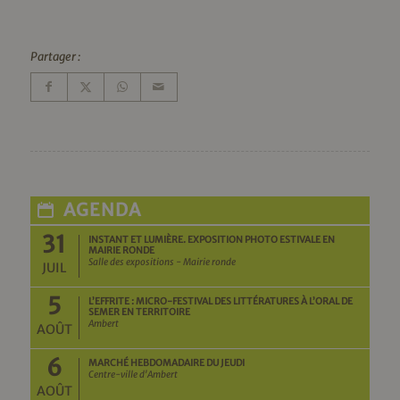
Partager :
AGENDA
31
INSTANT ET LUMIÈRE. EXPOSITION PHOTO ESTIVALE EN
MAIRIE RONDE
Salle des expositions - Mairie ronde
JUIL
5
L’EFFRITE : MICRO-FESTIVAL DES LITTÉRATURES À L’ORAL DE
SEMER EN TERRITOIRE
Ambert
AOÛT
6
MARCHÉ HEBDOMADAIRE DU JEUDI
Centre-ville d'Ambert
AOÛT