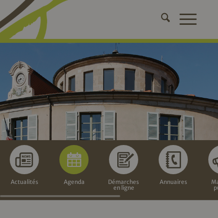
Actualités
Agenda
Démarches
Annuaires
Ma
en ligne
p