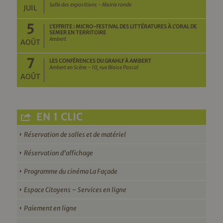
Salle des expositions - Mairie ronde
JUIL
5
L’EFFRITE : MICRO-FESTIVAL DES LITTÉRATURES À L’ORAL DE
SEMER EN TERRITOIRE
Ambert
AOÛT
7
LES CONFÉRENCES DU GRAHLF À AMBERT
Ambert en Scène - 10, rue Blaise Pascal
AOÛT
EN 1 CLIC
Réservation de salles et de matériel
Réservation d’affichage
Programme du cinéma La Façade
Espace Citoyens – Services en ligne
Paiement en ligne