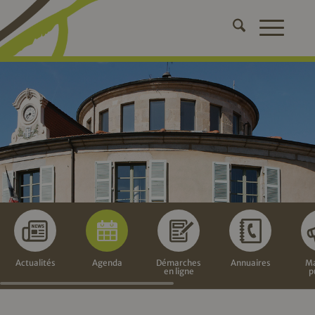
Actualités
Agenda
Démarches
Annuaires
Ma
en ligne
p