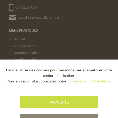
04 73 82 07 60
accueil@services-ville-ambert.fr
LIENS PRATIQUES
Accueil
Nous contacter
Mentions légales
Confidentialité
Ce site utilise des cookies pour personnaliser et améliorer votre
NOS LABELS
confort d'utilisation.
Pour en savoir plus, consultez notre
politique de confidentialité
.
NOS FINANCEURS
J'ACCEPTE