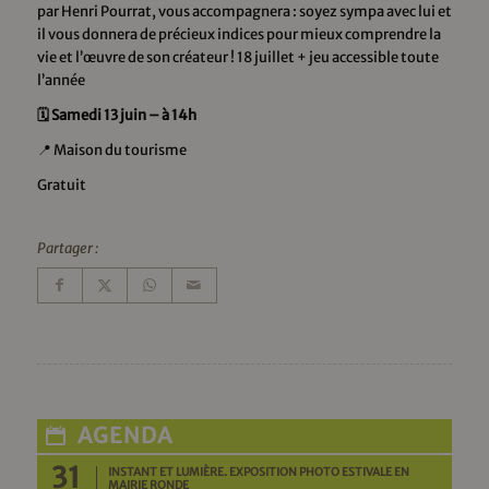
par Henri Pourrat, vous accompagnera : soyez sympa avec lui et
il vous donnera de précieux indices pour mieux comprendre la
vie et l’œuvre de son créateur ! 18 juillet + jeu accessible toute
l’année
🗓️ Samedi 13 juin – à 14h
📍 Maison du tourisme
Gratuit
Partager :
AGENDA
31
INSTANT ET LUMIÈRE. EXPOSITION PHOTO ESTIVALE EN
MAIRIE RONDE