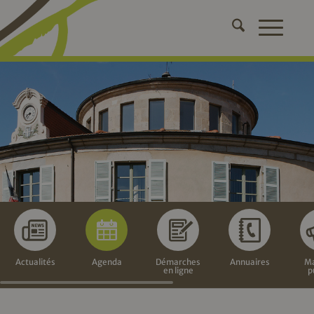
Actualités
Agenda
Démarches
Annuaires
Ma
en ligne
p