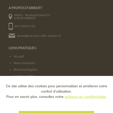
A PROPOS D'AMBERT
Mairie - Boulevard Henri IV
63600 AMBERT
04 73 82 07 60
accueil@services-ville-ambert.fr
LIENS PRATIQUES
Accueil
Nous contacter
Mentions légales
Confidentialité
Ce site utilise des cookies pour personnaliser et améliorer votre
NOS LABELS
confort d'utilisation.
Pour en savoir plus, consultez notre
politique de confidentialité
.
NOS FINANCEURS