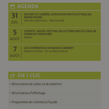
AGENDA
31
INSTANT ET LUMIÈRE. EXPOSITION PHOTO ESTIVALE EN
MAIRIE RONDE
Salle des expositions - Mairie ronde
JUIL
5
L’EFFRITE : MICRO-FESTIVAL DES LITTÉRATURES À L’ORAL DE
SEMER EN TERRITOIRE
Ambert
AOÛT
7
LES CONFÉRENCES DU GRAHLF À AMBERT
Ambert en Scène - 10, rue Blaise Pascal
AOÛT
EN 1 CLIC
Réservation de salles et de matériel
Réservation d’affichage
Programme du cinéma La Façade