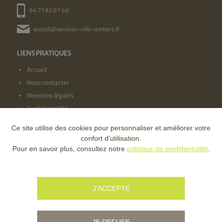
04 73 82 07 60
accueil@services-ville-ambert.fr
LIENS PRATIQUES
Accueil
Nous contacter
Mentions légales
Confidentialité
Ce site utilise des cookies pour personnaliser et améliorer votre
NOS LABELS
confort d'utilisation.
Pour en savoir plus, consultez notre
politique de confidentialité
.
NOS FINANCEURS
J'ACCEPTE