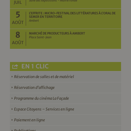
Salle des expositions - Mairie ronde
JUIL
5
L’EFFRITE : MICRO-FESTIVAL DES LITTÉRATURES À L’ORAL DE
SEMER EN TERRITOIRE
Ambert
AOÛT
8
MARCHÉ DE PRODUCTEURS À AMBERT
Place Saint-Jean
AOÛT
EN 1 CLIC
Réservation de salles et de matériel
Réservation d’affichage
Programme du cinéma La Façade
Espace Citoyens – Services en ligne
Paiement en ligne
Publications