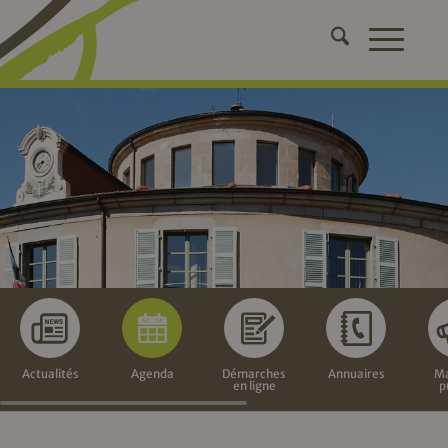
Actualités
Agenda
Démarches
Annuaires
Ma
en ligne
p