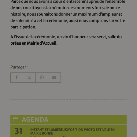
Parce que nous avons à cœur d’entretenir auprès de l’ensemble
de nos concitoyens la mémoire des moments forts de notre
histoire, nous souhaitons donner un maximum d’ampleur et
de solennité à cette cérémonie, aussi nous comptons sur votre
participation.
A l’issue de la cérémonie, un vin d’honneur sera servi,
salle du
préau en Mairie d’Accueil.
Partager :
AGENDA
31
INSTANT ET LUMIÈRE. EXPOSITION PHOTO ESTIVALE EN
MAIRIE RONDE